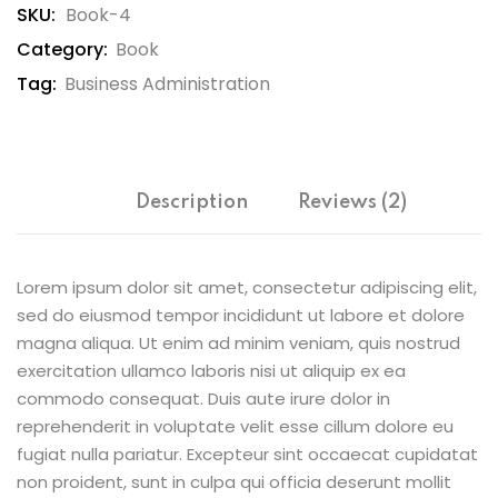
SKU:
Book-4
ce Risk
Category:
Book
t
Tag:
Business Administration
, Maturity
 and Embedding
ment
Description
Reviews (2)
sk Management
ternal Audit
Lorem ipsum dolor sit amet, consectetur adipiscing elit,
sed do eiusmod tempor incididunt ut labore et dolore
magna aliqua. Ut enim ad minim veniam, quis nostrud
exercitation ullamco laboris nisi ut aliquip ex ea
commodo consequat. Duis aute irure dolor in
r
reprehenderit in voluptate velit esse cillum dolore eu
fugiat nulla pariatur. Excepteur sint occaecat cupidatat
non proident, sunt in culpa qui officia deserunt mollit