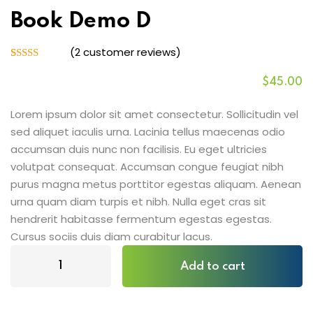
 Assessments
Book Demo D
s
(
2
customer reviews)
Rated
2
3.00
$
45
.00
out of
 of Risk
5 based
on
Lorem ipsum dolor sit amet consectetur. Sollicitudin vel
t
customer
Popular
sed aliquet iaculis urna. Lacinia tellus maecenas odio
ratings
isk Management
accumsan duis nunc non facilisis. Eu eget ultricies
volutpat consequat. Accumsan congue feugiat nibh
Es
purus magna metus porttitor egestas aliquam. Aenean
inuity and Crisis
urna quam diam turpis et nibh. Nulla eget cras sit
t
hendrerit habitasse fermentum egestas egestas.
Cursus sociis duis diam curabitur lacus.
k Champions
Book
Add to cart
Demo
n Risk Management
D
quantity
 Management