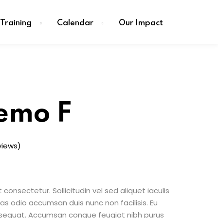
Training
Calendar
Our Impact
emo F
views)
consectetur. Sollicitudin vel sed aliquet iaculis
as odio accumsan duis nunc non facilisis. Eu
onsequat. Accumsan congue feugiat nibh purus