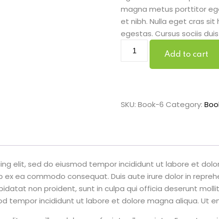
magna metus porttitor eg
et nibh. Nulla eget cras s
egestas. Cursus sociis duis
Book
Add to cart
Demo
F
quantity
SKU:
Book-6
Category:
Boo
ing elit, sed do eiusmod tempor incididunt ut labore et dol
uip ex ea commodo consequat. Duis aute irure dolor in reprehe
pidatat non proident, sunt in culpa qui officia deserunt molli
od tempor incididunt ut labore et dolore magna aliqua. Ut e