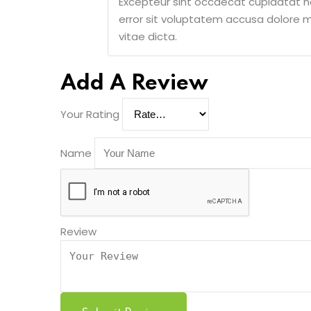
Excepteur sint occaecat cupidatat no
error sit voluptatem accusa dolore 
vitae dicta.
Add A Review
Your Rating
Name
Review