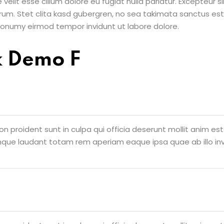
e velit esse cillum dolore eu fugiat nulla pariatur. Excepteur
borum. Stet clita kasd gubergren, no sea takimata sanctus e
 nonumy eirmod tempor invidunt ut labore dolore.
k Demo F
n proident sunt in culpa qui officia deserunt mollit anim es
mque laudant totam rem aperiam eaque ipsa quae ab illo inv