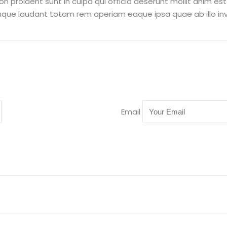
n proident sunt in culpa qui officia deserunt mollit anim es
mque laudant totam rem aperiam eaque ipsa quae ab illo inv
Email