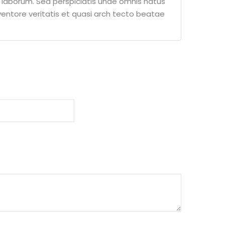
t laborum. Sed perspiciatis unde omnis natus
3
out
of 5
entore veritatis et quasi arch tecto beatae