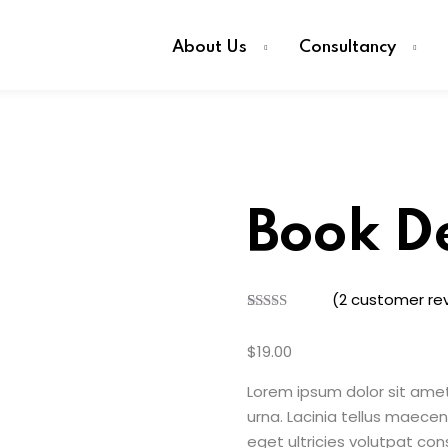
About Us
Consultancy
Book D
(
2
customer re
Rated
2
4.00
out
$
19
.00
of 5
based on
customer
Lorem ipsum dolor sit amet 
ratings
urna. Lacinia tellus maecen
eget ultricies volutpat c