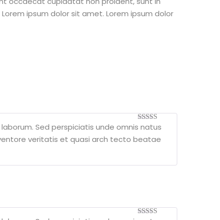
 sint occaecat cupidatat non proident, sunt in
st Lorem ipsum dolor sit amet. Lorem ipsum dolor
t laborum. Sed perspiciatis unde omnis natus
5
out of 5
entore veritatis et quasi arch tecto beatae