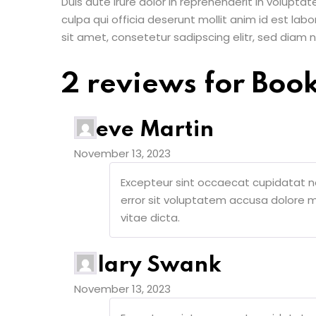
Duis aute irure dolor in reprehenderit in voluptat
culpa qui officia deserunt mollit anim id est la
sit amet, consetetur sadipscing elitr, sed diam
2 reviews for
Boo
Steve Martin
November 13, 2023
Excepteur sint occaecat cupidatat no
error sit voluptatem accusa dolore 
vitae dicta.
Hilary Swank
November 13, 2023