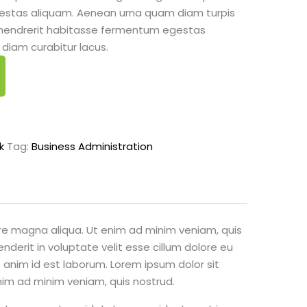
estas aliquam. Aenean urna quam diam turpis
it hendrerit habitasse fermentum egestas
 diam curabitur lacus.
k
Tag:
Business Administration
ore magna aliqua. Ut enim ad minim veniam, quis
nderit in voluptate velit esse cillum dolore eu
t anim id est laborum. Lorem ipsum dolor sit
nim ad minim veniam, quis nostrud.